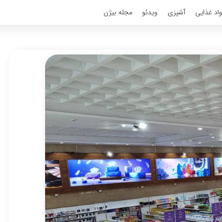
اد غذایی
آشپزی
ویدئو
مجله بیژن