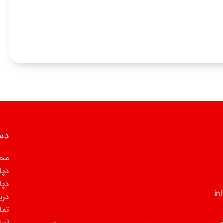
دس
مح
دپا
دپا
دربا
تما
است