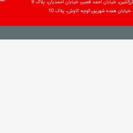
رژانتین، خیابان احمد قصیر، خیابان احمدیان، پلاک 8
، خیابان هفده شهریور،کوچه کاوش، پلاک 10