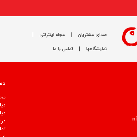
صدای مشتریان
مجله اینترنتی
نمایشگاهها
تماس با ما
دس
مح
دپا
دپا
دربا
تما
است