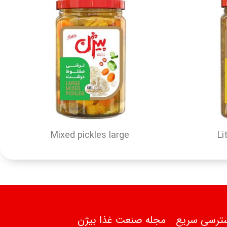
Mixed pickles large
Li
ترسی سریع
مجله صنعت غذا بیژن