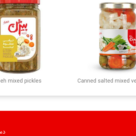
teh mixed pickles
Canned salted mixed v
دس