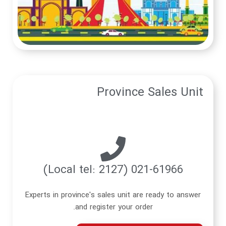
Provi
Experts in province's sales un
and register you