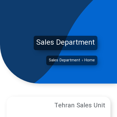
Sales De
Sales Dep
Tehr