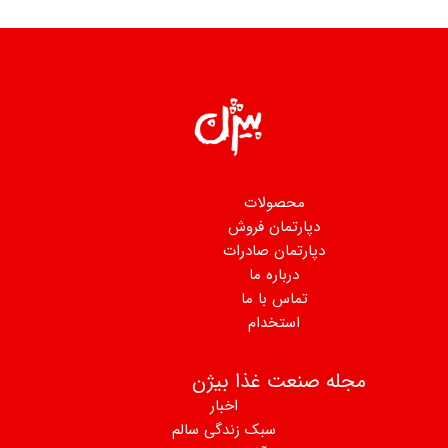
ت
فروش
درات
ا
ما
م
ا بیژن
اخبار
 زندگی سالم