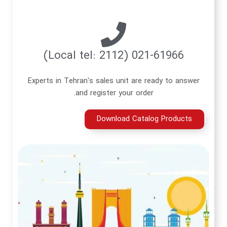
Experts in Tehran's sales uni
and register you
Download