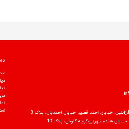
دس
مح
دپا
دپا
دربا
تما
است
رژانتین، خیابان احمد قصیر، خیابان احمدیان، پلاک 8
، خیابان هفده شهریور،کوچه کاوش، پلاک 10