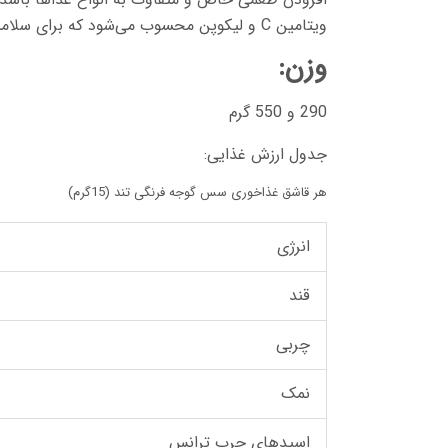
ویتامین C و لیکوپن محسوب می‌شود که برای سلامت قلب و سیستم ایمنی مفید است.
وزن:
290 و 550 گرم
جدول ارزش غذایی:
هر قاشق غذاخوری سس گوجه فرنگی تند (15گرم)
انرژی
قند
چربی
نمک
اسیدهای چرب ترانس