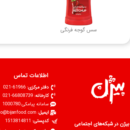
سس گوجه فرنگی
اطلاعات تماس
دفتر مرکزی:
61966-021
کارخانه:
66808739-021
سامانه پیامکی:1000780
ایمیل:
info@bijanfood.com
کدپستی:
1513814811
بیژن در شبکه‌های اجتماعی