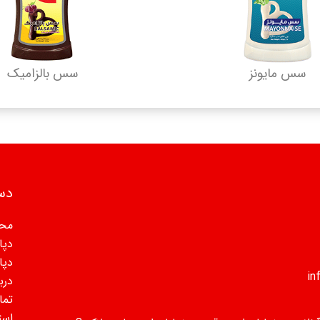
سس مایونز
سس بالزامیک
دس
مح
دپا
دپا
دربا
تما
است