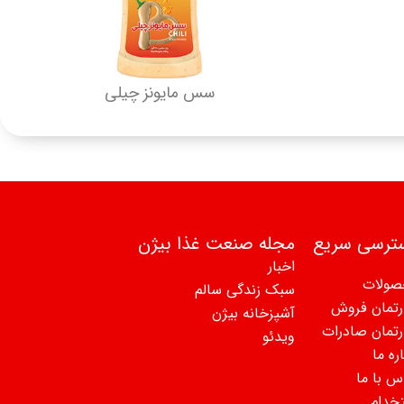
سس مایونز چیلی
ترسی سریع
مجله صنعت غذا بیژن
اخبار
صولات
سبک زندگی سالم
رتمان فروش
آشپزخانه بیژن
رتمان صادرات
ویدئو
ره ما
س با ما
خدام